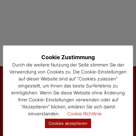
t
i
o
n
Cookie Zustimmung
Durch die weitere Nutzung der Seite stimmen Sie der
Verwendung von Cookies zu. Die Cookie-Einstellungen
auf dieser Website sind auf "Cookies zulassen"
eingestellt, um Ihnen das beste Surferlebnis zu
Marktgemeinde Sallingberg
ermöglichen. Wenn Sie diese Website ohne Änderung
Ihrer Cookie-Einstellungen verwenden oder auf
3525 Sallingberg
"Akzeptieren" klicken, erklären Sie sich damit
Hauptstraße 24
einverstanden.
Cookie Richtlinie
Tel: 02877/8344
Fax: 02877/8344-4
Cookies akzeptieren
gemeinde@sallingberg.at