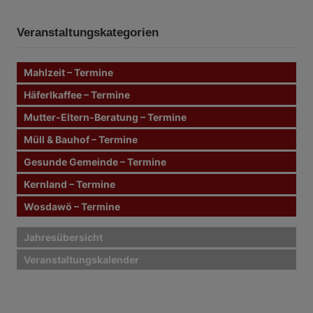
c
i
c
h
e
h
n
t
Veranstaltungskategorien
e
n
r
n
Mahlzeit – Termine
a
a
c
Häferlkaffee – Termine
g
h
Mutter-Eltern-Beratung – Termine
:
s
Müll & Bauhof – Termine
n
Gesunde Gemeinde – Termine
Kernland – Termine
a
Wosdawö – Termine
v
i
Jahresübersicht
Veranstaltungskalender
g
a