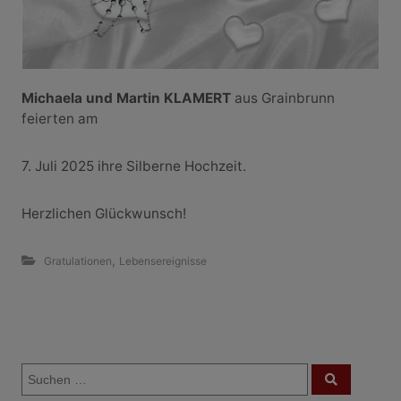
Michaela und Martin KLAMERT
aus Grainbrunn
feierten am
7. Juli 2025 ihre Silberne Hochzeit.
Herzlichen Glückwunsch!
,
Gratulationen
Lebensereignisse
B
S
e
S
u
u