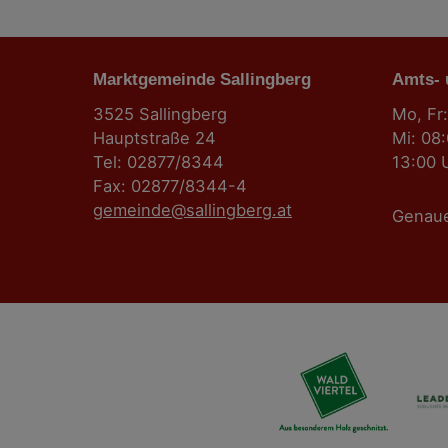
g
Marktgemeinde Sallingberg
s
Amts-
3525 Sallingberg
Mo, Fr:
n
Hauptstraße 24
Mi: 08
Tel: 02877/8344
13:00 
a
Fax: 02877/8344-4
gemeinde@sallingberg.at
v
Genau
i
g
a
t