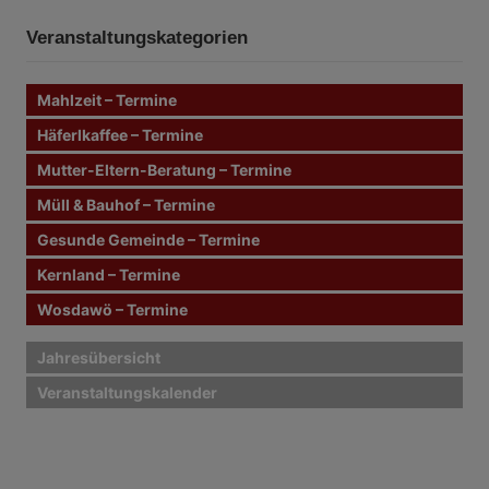
i
h
e
h
n
t
Veranstaltungskategorien
e
n
r
n
Mahlzeit – Termine
a
a
c
Häferlkaffee – Termine
g
h
Mutter-Eltern-Beratung – Termine
:
s
Müll & Bauhof – Termine
n
Gesunde Gemeinde – Termine
Kernland – Termine
a
Wosdawö – Termine
v
i
Jahresübersicht
Veranstaltungskalender
g
a
t