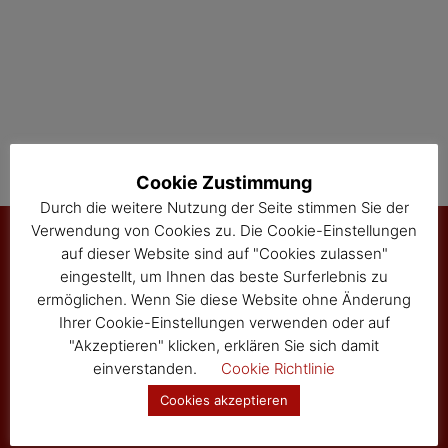
i
o
n
Cookie Zustimmung
Durch die weitere Nutzung der Seite stimmen Sie der
Verwendung von Cookies zu. Die Cookie-Einstellungen
auf dieser Website sind auf "Cookies zulassen"
eingestellt, um Ihnen das beste Surferlebnis zu
Marktgemeinde Sallingberg
ermöglichen. Wenn Sie diese Website ohne Änderung
3525 Sallingberg
Ihrer Cookie-Einstellungen verwenden oder auf
Hauptstraße 24
"Akzeptieren" klicken, erklären Sie sich damit
Tel: 02877/8344
einverstanden.
Cookie Richtlinie
Fax: 02877/8344-4
Cookies akzeptieren
gemeinde@sallingberg.at