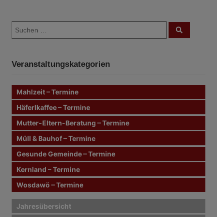
B
S
e
S
u
u
c
i
c
h
e
h
n
t
Veranstaltungskategorien
e
n
r
n
Mahlzeit – Termine
a
a
c
Häferlkaffee – Termine
g
h
Mutter-Eltern-Beratung – Termine
:
s
Müll & Bauhof – Termine
n
Gesunde Gemeinde – Termine
Kernland – Termine
a
Wosdawö – Termine
v
i
Jahresübersicht