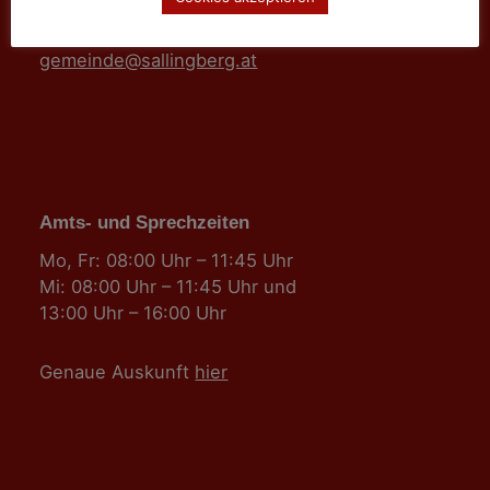
Tel: 02877/8344
Fax: 02877/8344-4
gemeinde@sallingberg.at
Amts- und Sprechzeiten
Mo, Fr: 08:00 Uhr – 11:45 Uhr
Mi: 08:00 Uhr – 11:45 Uhr und
13:00 Uhr – 16:00 Uhr
Genaue Auskunft
hier