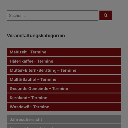
B
S
e
S
u
u
c
i
c
h
e
h
n
t
Veranstaltungskategorien
e
n
r
n
Mahlzeit – Termine
a
a
c
Häferlkaffee – Termine
g
h
Mutter-Eltern-Beratung – Termine
:
s
Müll & Bauhof – Termine
n
Gesunde Gemeinde – Termine
Kernland – Termine
a
Wosdawö – Termine
v
i
Jahresübersicht