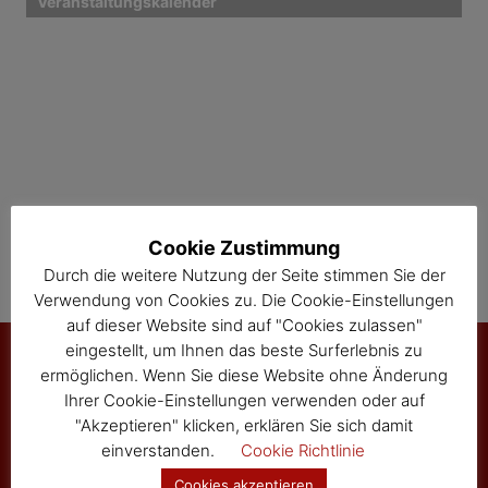
Veranstaltungskalender
g
a
t
i
o
n
Cookie Zustimmung
Durch die weitere Nutzung der Seite stimmen Sie der
Verwendung von Cookies zu. Die Cookie-Einstellungen
auf dieser Website sind auf "Cookies zulassen"
eingestellt, um Ihnen das beste Surferlebnis zu
ermöglichen. Wenn Sie diese Website ohne Änderung
Ihrer Cookie-Einstellungen verwenden oder auf
Marktgemeinde Sallingberg
"Akzeptieren" klicken, erklären Sie sich damit
3525 Sallingberg
einverstanden.
Cookie Richtlinie
Hauptstraße 24
Cookies akzeptieren