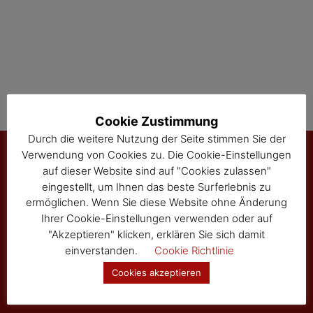
i
o
n
Cookie Zustimmung
Durch die weitere Nutzung der Seite stimmen Sie der
Verwendung von Cookies zu. Die Cookie-Einstellungen
auf dieser Website sind auf "Cookies zulassen"
Marktgemeinde Sallingberg
eingestellt, um Ihnen das beste Surferlebnis zu
ermöglichen. Wenn Sie diese Website ohne Änderung
3525 Sallingberg
Ihrer Cookie-Einstellungen verwenden oder auf
Hauptstraße 24
"Akzeptieren" klicken, erklären Sie sich damit
Tel: 02877/8344
einverstanden.
Cookie Richtlinie
Fax: 02877/8344-4
Cookies akzeptieren
gemeinde@sallingberg.at