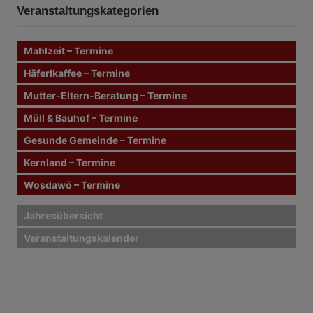
n
t
Veranstaltungskategorien
e
n
r
n
Mahlzeit – Termine
a
a
c
Häferlkaffee – Termine
g
h
Mutter-Eltern-Beratung – Termine
:
s
Müll & Bauhof – Termine
n
Gesunde Gemeinde – Termine
Kernland – Termine
a
Wosdawö – Termine
v
i
Jahresübersicht
Veranstaltungskalender
g
a
t