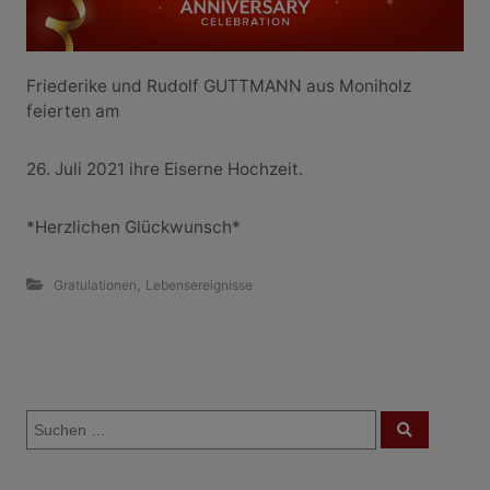
Friederike und Rudolf GUTTMANN aus Moniholz
feierten am
26. Juli 2021 ihre Eiserne Hochzeit.
*Herzlichen Glückwunsch*
,
Gratulationen
Lebensereignisse
B
S
e
S
u
u
c
i
c
h
e
h