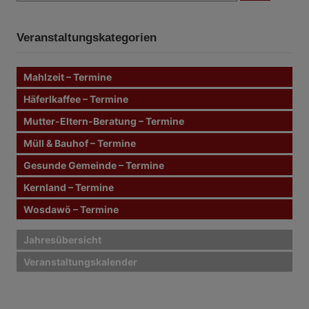
c
i
c
h
e
h
n
t
Veranstaltungskategorien
e
n
r
n
Mahlzeit – Termine
a
a
c
Häferlkaffee – Termine
g
h
Mutter-Eltern-Beratung – Termine
:
s
Müll & Bauhof – Termine
n
Gesunde Gemeinde – Termine
Kernland – Termine
a
Wosdawö – Termine
v
i
Jahresübersicht
Veranstaltungskalender
g
a