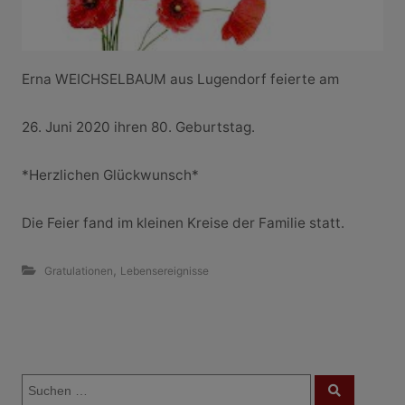
Erna WEICHSELBAUM aus Lugendorf feierte am
26. Juni 2020 ihren 80. Geburtstag.
*Herzlichen Glückwunsch*
Die Feier fand im kleinen Kreise der Familie statt.
,
Gratulationen
Lebensereignisse
B
S
e
S
u
u