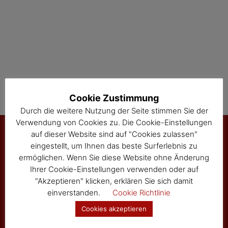
t
i
o
n
Cookie Zustimmung
Durch die weitere Nutzung der Seite stimmen Sie der
Verwendung von Cookies zu. Die Cookie-Einstellungen
auf dieser Website sind auf "Cookies zulassen"
eingestellt, um Ihnen das beste Surferlebnis zu
Marktgemeinde Sallingberg
ermöglichen. Wenn Sie diese Website ohne Änderung
Ihrer Cookie-Einstellungen verwenden oder auf
3525 Sallingberg
"Akzeptieren" klicken, erklären Sie sich damit
Hauptstraße 24
einverstanden.
Cookie Richtlinie
Tel: 02877/8344
Fax: 02877/8344-4
Cookies akzeptieren
gemeinde@sallingberg.at