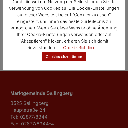
a
Durch die weitere Nutzung der Seite stimmen Sie der
Verwendung von Cookies zu. Die Cookie-Einstellungen
t
auf dieser Website sind auf "Cookies zulassen"
i
eingestellt, um Ihnen das beste Surferlebnis zu
ermöglichen. Wenn Sie diese Website ohne Änderung
o
Ihrer Cookie-Einstellungen verwenden oder auf
"Akzeptieren" klicken, erklären Sie sich damit
n
einverstanden.
Cookie Richtlinie
Cookies akzeptieren
Marktgemeinde Sallingberg
3525 Sallingberg
Hauptstraße 24
Tel: 02877/8344
Fax: 02877/8344-4