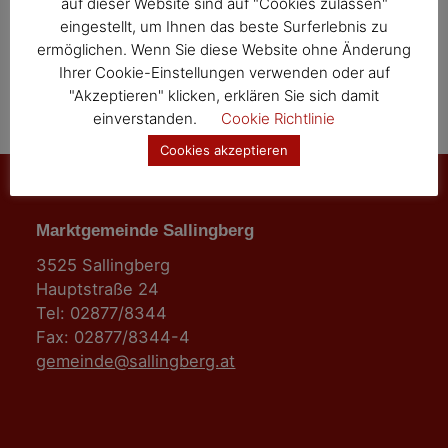
auf dieser Website sind auf "Cookies zulassen"
o
eingestellt, um Ihnen das beste Surferlebnis zu
ermöglichen. Wenn Sie diese Website ohne Änderung
n
Ihrer Cookie-Einstellungen verwenden oder auf
"Akzeptieren" klicken, erklären Sie sich damit
einverstanden.
Cookie Richtlinie
Cookies akzeptieren
Marktgemeinde Sallingberg
3525 Sallingberg
Hauptstraße 24
Tel: 02877/8344
Fax: 02877/8344-4
gemeinde@sallingberg.at