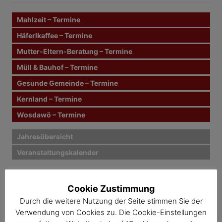
n
r
n
Mahlzeit – Termine
a
a
c
Häferlkaffee – Termine
g
h
Mutter-Eltern-Beratung – Termine
:
s
Müll & Bauhof – Termine
n
Gesunde Gemeinde – Termine
Kernland – Termine
a
Wosdawö – Termine
v
i
Jahresübersicht
Veranstaltungskalender
g
a
Cookie Zustimmung
t
Durch die weitere Nutzung der Seite stimmen Sie der
i
Verwendung von Cookies zu. Die Cookie-Einstellungen