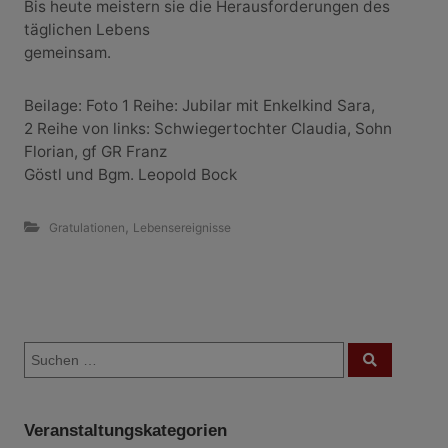
Bis heute meistern sie die Herausforderungen des
täglichen Lebens
gemeinsam.
Beilage: Foto 1 Reihe: Jubilar mit Enkelkind Sara,
2 Reihe von links: Schwiegertochter Claudia, Sohn
Florian, gf GR Franz
Göstl und Bgm. Leopold Bock
,
Gratulationen
Lebensereignisse
B
S
e
S
u
u
c
i
c
h
e
h
n
t
Veranstaltungskategorien
e