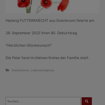
Hedwig FUTTERKNECHT aus Grainbrunn feierte am
28. September 2022 ihren 80. Geburtstag.
*Herzlichen Glückwunsch*
Die Feier fand im kleinen Kreise der Familie statt.
,
Gratulationen
Lebensereignisse
B
S
e
S
u
u