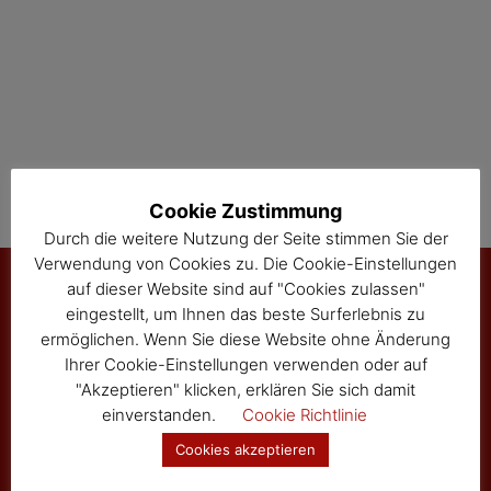
t
i
o
n
Cookie Zustimmung
Durch die weitere Nutzung der Seite stimmen Sie der
Verwendung von Cookies zu. Die Cookie-Einstellungen
auf dieser Website sind auf "Cookies zulassen"
eingestellt, um Ihnen das beste Surferlebnis zu
Marktgemeinde Sallingberg
ermöglichen. Wenn Sie diese Website ohne Änderung
Ihrer Cookie-Einstellungen verwenden oder auf
3525 Sallingberg
"Akzeptieren" klicken, erklären Sie sich damit
Hauptstraße 24
einverstanden.
Cookie Richtlinie
Tel: 02877/8344
Fax: 02877/8344-4
Cookies akzeptieren
gemeinde@sallingberg.at