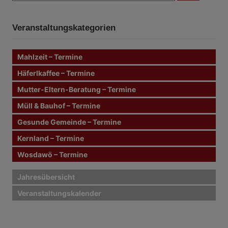
c
i
c
h
e
h
n
t
Veranstaltungskategorien
e
n
r
n
Mahlzeit – Termine
a
a
c
Häferlkaffee – Termine
g
h
Mutter-Eltern-Beratung – Termine
:
s
Müll & Bauhof – Termine
n
Gesunde Gemeinde – Termine
Kernland – Termine
a
Wosdawö – Termine
v
i
Jahresübersicht
Veranstaltungskalender
g
a