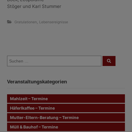
Stöger und Karl Stummer
,
Gratulationen
Lebensereignisse
B
S
e
S
u
u
c
i
c
h
e
h
n
t
Veranstaltungskategorien
e
n
r
n
Mahlzeit – Termine
a
a
c
Häferlkaffee – Termine
g
h
Mutter-Eltern-Beratung – Termine
:
s
Müll & Bauhof – Termine