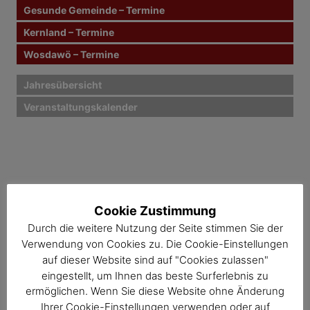
n
Gesunde Gemeinde – Termine
Kernland – Termine
a
Wosdawö – Termine
v
i
Jahresübersicht
Veranstaltungskalender
g
a
t
i
Cookie Zustimmung
o
Durch die weitere Nutzung der Seite stimmen Sie der
n
Verwendung von Cookies zu. Die Cookie-Einstellungen
auf dieser Website sind auf "Cookies zulassen"
eingestellt, um Ihnen das beste Surferlebnis zu
ermöglichen. Wenn Sie diese Website ohne Änderung
Ihrer Cookie-Einstellungen verwenden oder auf