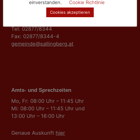
einverstanden.
Cookie Richtlinie
Marktgemeinde Sallingberg
Cookies akzeptieren
3525 Sallingberg
Hauptstraße 24
Tel: 02877/8344
Fax: 02877/8344-4
gemeinde@sallingberg.at
Amts- und Sprechzeiten
Mo, Fr: 08:00 Uhr – 11:45 Uhr
Mi: 08:00 Uhr – 11:45 Uhr und
13:00 Uhr – 16:00 Uhr
Genaue Auskunft
hier