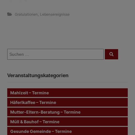
,
Gratulationen
Lebensereignisse
B
S
e
S
u
u
c
i
c
h
e
h
n
t
Veranstaltungskategorien
e
n
r
n
Mahlzeit – Termine
a
a
c
Häferlkaffee – Termine
g
h
Mutter-Eltern-Beratung – Termine
:
s
Müll & Bauhof – Termine
n
Gesunde Gemeinde – Termine