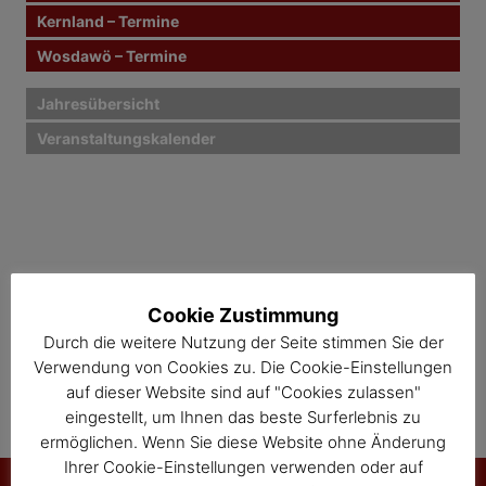
Kernland – Termine
a
Wosdawö – Termine
v
i
Jahresübersicht
Veranstaltungskalender
g
a
t
i
o
Cookie Zustimmung
Durch die weitere Nutzung der Seite stimmen Sie der
n
Verwendung von Cookies zu. Die Cookie-Einstellungen
auf dieser Website sind auf "Cookies zulassen"
eingestellt, um Ihnen das beste Surferlebnis zu
ermöglichen. Wenn Sie diese Website ohne Änderung
Ihrer Cookie-Einstellungen verwenden oder auf