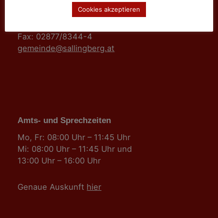
3525 Sallingberg
Cookies akzeptieren
Hauptstraße 24
Tel: 02877/8344
Fax: 02877/8344-4
gemeinde@sallingberg.at
Amts- und Sprechzeiten
Mo, Fr: 08:00 Uhr – 11:45 Uhr
Mi: 08:00 Uhr – 11:45 Uhr und
13:00 Uhr – 16:00 Uhr
Genaue Auskunft
hier