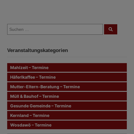
B
S
e
S
u
u
c
i
c
h
e
h
n
t
Veranstaltungskategorien
e
n
r
n
Mahlzeit – Termine
a
a
c
Häferlkaffee – Termine
g
h
Mutter-Eltern-Beratung – Termine
:
s
Müll & Bauhof – Termine
n
Gesunde Gemeinde – Termine
Kernland – Termine
a
Wosdawö – Termine
v