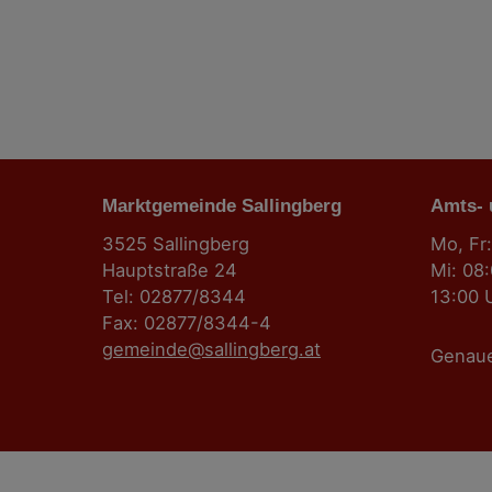
t
r
a
g
Marktgemeinde Sallingberg
s
Amts-
3525 Sallingberg
Mo, Fr:
n
Hauptstraße 24
Mi: 08
Tel: 02877/8344
13:00 
a
Fax: 02877/8344-4
gemeinde@sallingberg.at
v
Genau
i
g