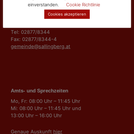
einverstanden.
Cookie Richtlinie
Marktgemeinde Sallingberg
Cookies akzeptieren
3525 Sallingberg
Hauptstraße 24
Tel: 02877/8344
Fax: 02877/8344-4
gemeinde@sallingberg.at
Amts- und Sprechzeiten
Mo, Fr: 08:00 Uhr – 11:45 Uhr
Mi: 08:00 Uhr – 11:45 Uhr und
13:00 Uhr – 16:00 Uhr
Genaue Auskunft
hier