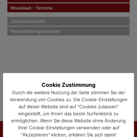
a
Wosdawö – Termine
v
i
Jahresübersicht
Veranstaltungskalender
g
a
t
i
o
Cookie Zustimmung
n
Durch die weitere Nutzung der Seite stimmen Sie der
Verwendung von Cookies zu. Die Cookie-Einstellungen
auf dieser Website sind auf "Cookies zulassen"
eingestellt, um Ihnen das beste Surferlebnis zu
ermöglichen. Wenn Sie diese Website ohne Änderung
Ihrer Cookie-Einstellungen verwenden oder auf
"Akzeptieren" klicken, erklären Sie sich damit