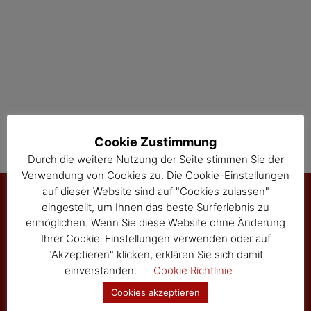
a
t
i
o
n
Cookie Zustimmung
Durch die weitere Nutzung der Seite stimmen Sie der
Verwendung von Cookies zu. Die Cookie-Einstellungen
auf dieser Website sind auf "Cookies zulassen"
eingestellt, um Ihnen das beste Surferlebnis zu
ermöglichen. Wenn Sie diese Website ohne Änderung
Marktgemeinde Sallingberg
Ihrer Cookie-Einstellungen verwenden oder auf
3525 Sallingberg
"Akzeptieren" klicken, erklären Sie sich damit
Hauptstraße 24
einverstanden.
Cookie Richtlinie
Tel: 02877/8344
Cookies akzeptieren
Fax: 02877/8344-4