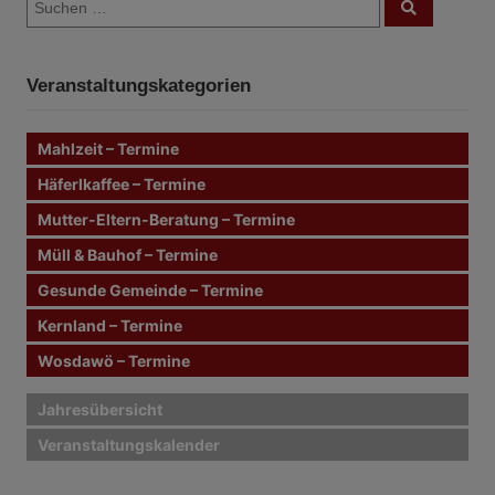
e
S
u
u
c
i
c
h
e
h
n
t
Veranstaltungskategorien
e
n
r
n
Mahlzeit – Termine
a
a
c
Häferlkaffee – Termine
g
h
Mutter-Eltern-Beratung – Termine
:
s
Müll & Bauhof – Termine
n
Gesunde Gemeinde – Termine
Kernland – Termine
a
Wosdawö – Termine
v
i
Jahresübersicht
Veranstaltungskalender
g