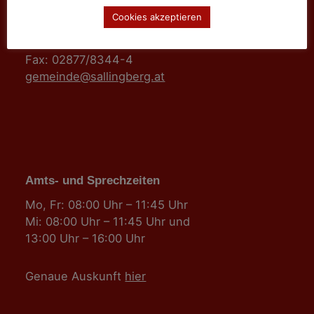
3525 Sallingberg
Cookies akzeptieren
Hauptstraße 24
Tel: 02877/8344
Fax: 02877/8344-4
gemeinde@sallingberg.at
Amts- und Sprechzeiten
Mo, Fr: 08:00 Uhr – 11:45 Uhr
Mi: 08:00 Uhr – 11:45 Uhr und
13:00 Uhr – 16:00 Uhr
Genaue Auskunft
hier