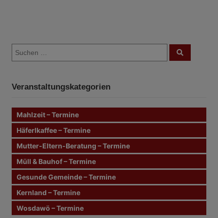
B
S
e
S
u
u
c
i
c
h
e
h
n
t
Veranstaltungskategorien
e
n
r
n
Mahlzeit – Termine
a
a
c
Häferlkaffee – Termine
g
h
Mutter-Eltern-Beratung – Termine
:
s
Müll & Bauhof – Termine
n
Gesunde Gemeinde – Termine
Kernland – Termine
a
Wosdawö – Termine
v