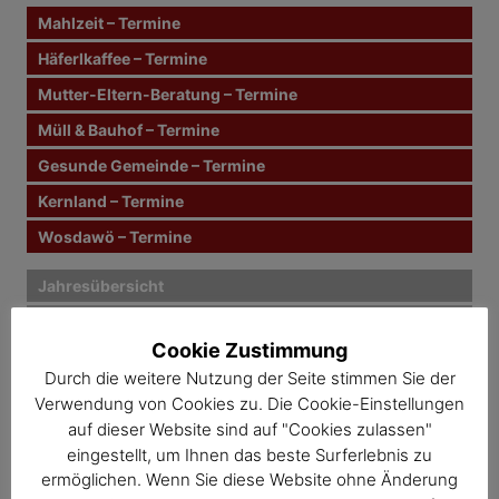
r
n
Mahlzeit – Termine
a
a
c
Häferlkaffee – Termine
g
h
Mutter-Eltern-Beratung – Termine
:
s
Müll & Bauhof – Termine
n
Gesunde Gemeinde – Termine
Kernland – Termine
a
Wosdawö – Termine
v
i
Jahresübersicht
Veranstaltungskalender
g
Cookie Zustimmung
a
Durch die weitere Nutzung der Seite stimmen Sie der
Verwendung von Cookies zu. Die Cookie-Einstellungen
t
auf dieser Website sind auf "Cookies zulassen"
i
eingestellt, um Ihnen das beste Surferlebnis zu
ermöglichen. Wenn Sie diese Website ohne Änderung