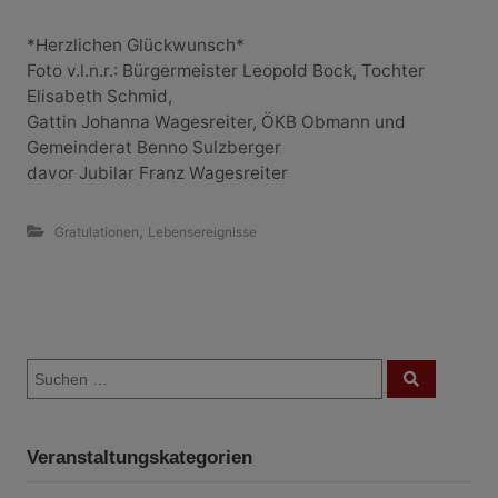
*Herzlichen Glückwunsch*
Foto v.l.n.r.: Bürgermeister Leopold Bock, Tochter
Elisabeth Schmid,
Gattin Johanna Wagesreiter, ÖKB Obmann und
Gemeinderat Benno Sulzberger
davor Jubilar Franz Wagesreiter
,
Gratulationen
Lebensereignisse
B
S
e
S
u
u
c
i
c
h
e
h
n
t
Veranstaltungskategorien
e
n