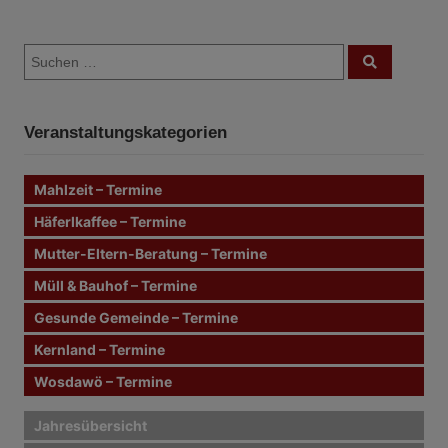
B
S
e
S
u
u
c
i
c
h
e
h
n
t
Veranstaltungskategorien
e
n
r
n
Mahlzeit – Termine
a
a
c
Häferlkaffee – Termine
g
h
Mutter-Eltern-Beratung – Termine
:
s
Müll & Bauhof – Termine
n
Gesunde Gemeinde – Termine
Kernland – Termine
a
Wosdawö – Termine
v
i
Jahresübersicht