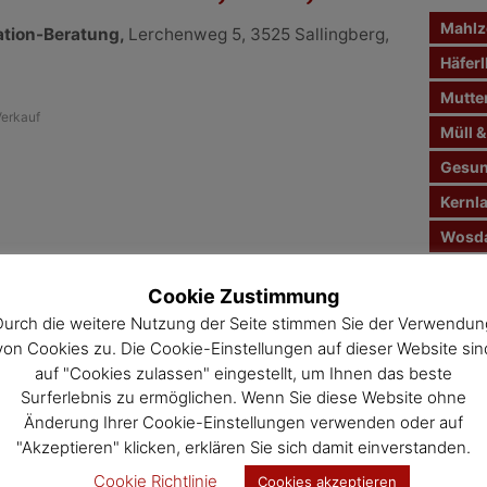
n
Mahlze
ation-Beratung,
Lerchenweg 5, 3525 Sallingberg,
a
c
Häferl
h
Mutte
:
erkauf
Müll &
Gesun
Kernl
Wosda
Jahre
Cookie Zustimmung
Veran
Durch die weitere Nutzung der Seite stimmen Sie der Verwendun
von Cookies zu. Die Cookie-Einstellungen auf dieser Website sin
auf "Cookies zulassen" eingestellt, um Ihnen das beste
Surferlebnis zu ermöglichen. Wenn Sie diese Website ohne
Änderung Ihrer Cookie-Einstellungen verwenden oder auf
"Akzeptieren" klicken, erklären Sie sich damit einverstanden.
Cookie Richtlinie
Cookies akzeptieren