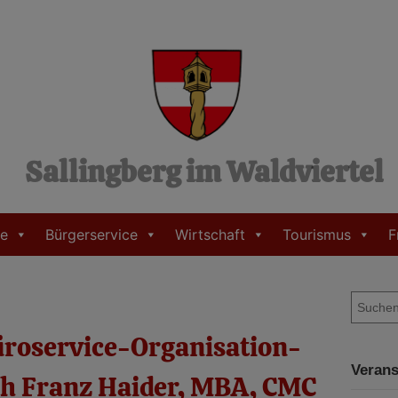
Sallingberg im Waldviertel
e
Bürgerservice
Wirtschaft
Tourismus
F
S
u
roservice-Organisation-
c
h
Verans
e
ph Franz Haider, MBA, CMC
n