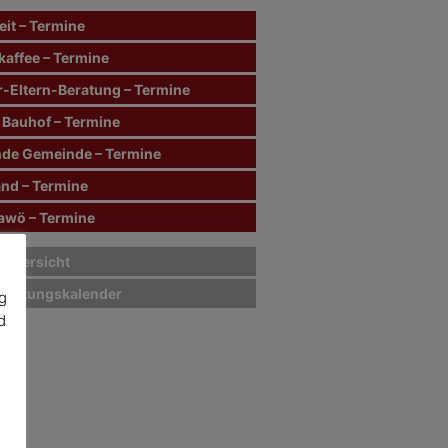
it – Termine
kaffee – Termine
r-Eltern-Beratung – Termine
 Bauhof – Termine
de Gemeinde – Termine
and – Termine
wö – Termine
sübersicht
staltungskalender
g
d