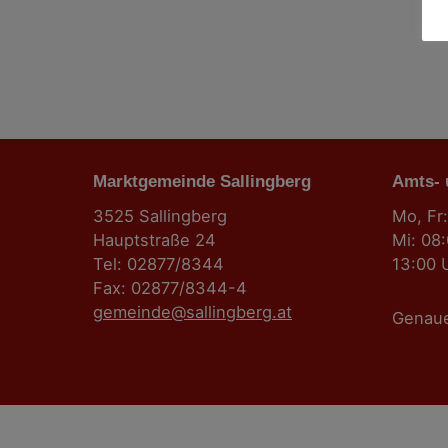
g
s
n
a
Marktgemeinde Sallingberg
Amts-
v
3525 Sallingberg
Mo, Fr:
Hauptstraße 24
Mi: 08
i
Tel: 02877/8344
13:00 
Fax: 02877/8344-4
g
gemeinde@sallingberg.at
Genau
a
t
i