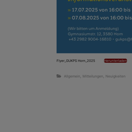
Flyer_GUKPS Horn_2025
Herunterladen
,
,
Allgemein
Mitteilungen
Neuigkeiten
B
e