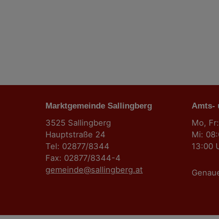
i
t
r
a
g
Marktgemeinde Sallingberg
s
Amts-
3525 Sallingberg
Mo, Fr:
n
Hauptstraße 24
Mi: 08
Tel: 02877/8344
13:00 
a
Fax: 02877/8344-4
gemeinde@sallingberg.at
v
Genau
i