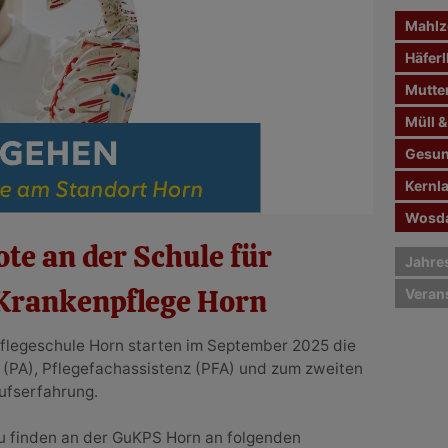
n
Mahlze
a
c
Häferl
h
Mutte
:
Müll &
Gesun
Kernl
Wosda
te an der Schule für
Jahre
Krankenpflege Horn
Veran
flegeschule Horn starten im September 2025 die
 (PA), Pflegefachassistenz (PFA) und zum zweiten
rufserfahrung.
u finden an der GuKPS Horn an folgenden