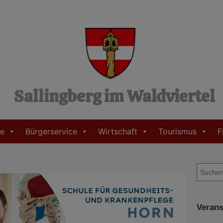
Sallingberg im Waldviertel
e
Bürgerservice
Wirtschaft
Tourismus
F
S
u
c
h
Verans
e
n