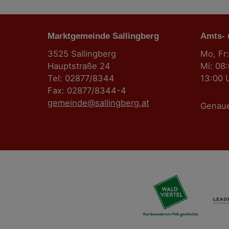
g
Marktgemeinde Sallingberg
s
Amts-
3525 Sallingberg
Mo, Fr:
n
Hauptstraße 24
Mi: 08
Tel: 02877/8344
13:00 
a
Fax: 02877/8344-4
gemeinde@sallingberg.at
v
Genau
i
g
a
t
i