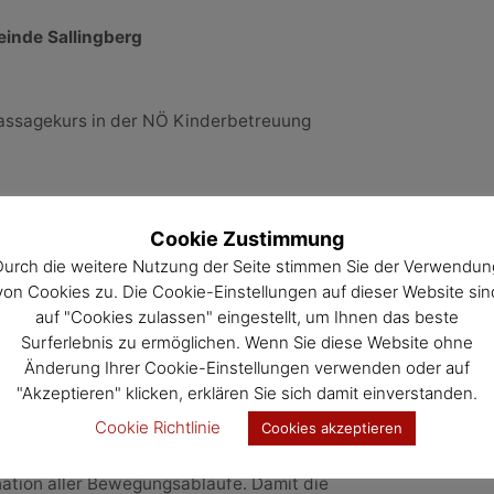
nde Sallingberg
assagekurs in der NÖ Kinderbetreuung
an. Tausende Nervenenden verbindet sie mit allen
 Daher kann über die Haut der gesamte Körper
Cookie Zustimmung
lusst werden. Die 5 TeilnehmerInnen lernten
Durch die weitere Nutzung der Seite stimmen Sie der Verwendun
n für das tägliche Massieren von der kleinen Zehe
von Cookies zu. Die Cookie-Einstellungen auf dieser Website sin
pps und Tricks für die Genesung und Heilung wie
auf "Cookies zulassen" eingestellt, um Ihnen das beste
wurden gezeigt. Die Schwerpunkte der 5 Einheiten
Surferlebnis zu ermöglichen. Wenn Sie diese Website ohne
e Reflexologie (Fuß, Hand, Ohren), die Kinesiologie
Änderung Ihrer Cookie-Einstellungen verwenden oder auf
arben und Düfte, Musik und Töne und das richtige
"Akzeptieren" klicken, erklären Sie sich damit einverstanden.
abymassagen fördern die nonverbale
Cookie Richtlinie
Cookies akzeptieren
v die Eltern-Kind-Bindung. Die Babys fühlen sich
 Babymassage legt man die Basis für ein gesundes
nation aller Bewegungsabläufe. Damit die