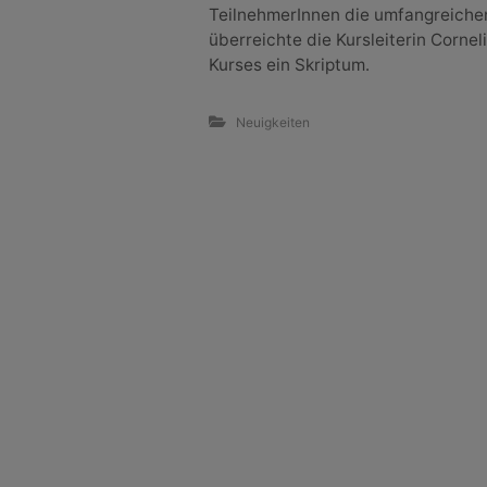
TeilnehmerInnen die umfangreiche
überreichte die Kursleiterin Corne
Kurses ein Skriptum.
Neuigkeiten
B
e
i
t
r
a