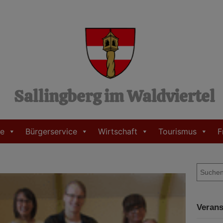
Sallingberg im Waldviertel
e
Bürgerservice
Wirtschaft
Tourismus
F
S
u
c
h
Verans
e
n