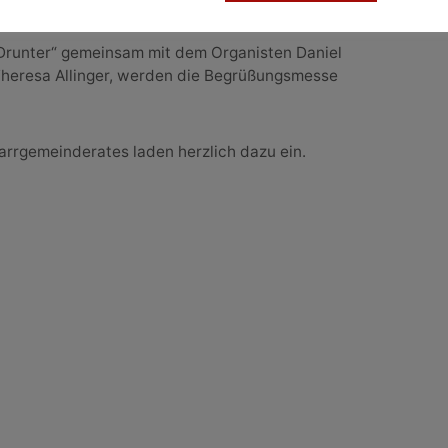
runter“ gemeinsam mit dem Organisten Daniel
 Theresa Allinger, werden die Begrüßungsmesse
arrgemeinderates laden herzlich dazu ein.