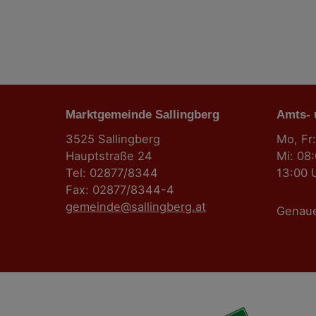
r
a
g
Marktgemeinde Sallingberg
s
Amts-
3525 Sallingberg
Mo, Fr:
n
Hauptstraße 24
Mi: 08
Tel: 02877/8344
13:00 
a
Fax: 02877/8344-4
gemeinde@sallingberg.at
v
Genau
i
g
a