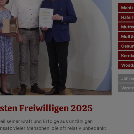
n
Mahlze
a
c
Häferl
h
Mutte
:
Müll &
Gesun
Kernl
Wosda
Jahre
Veran
sten Freiwilligen 2025
eil seiner Kraft und Erfolge aus unzähligen
insatz vieler Menschen, die oft relativ unbedankt