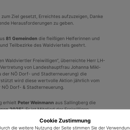
 zum Ziel gesetzt, Erreichtes aufzuzeigen, Danke
ende Herausforderungen zu geben.
aus
81 Gemeinden
die fleißigen Helferinnen und
 und Teilbezirke des Waldviertels geehrt.
 Waldviertler Freiwilligen“, überreichte Herr LH-
n Vertretung von Landeshauptfrau Johanna Mikl-
au der NÖ Dorf- und Stadterneuerung) die
stützt wird diese wertvolle Aktion jährlich vom
r NÖ Dorf- & Stadterneuerung.
 erhielt
Peter Weinmann
aus Sallingberg die
ligen 2025“
. Er ist Mitglied der Freiwilligen
urvereins „wos da wö“ und ein fleißiger Helfer für
Cookie Zustimmung
k bei diversen Veranstaltungen.
Durch die weitere Nutzung der Seite stimmen Sie der Verwendun