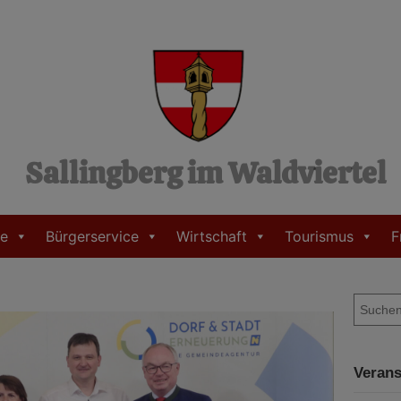
Sallingberg im Waldviertel
e
Bürgerservice
Wirtschaft
Tourismus
F
S
u
c
h
Verans
e
n