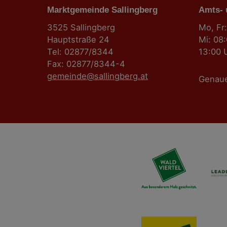
Marktgemeinde Sallingberg
s
Amts-
3525 Sallingberg
Mo, Fr:
n
Hauptstraße 24
Mi: 08
Tel: 02877/8344
13:00 
a
Fax: 02877/8344-4
gemeinde@sallingberg.at
v
Genau
i
g
a
t
i
o