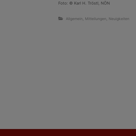
Foto: © Karl H. Tröstl, NÖN
,
,
Allgemein
Mitteilungen
Neuigkeiten
B
e
i
t
r
a
g