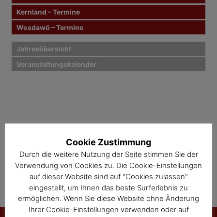
Kernland – Termine
a
Wosdawö – Termine
v
i
Jahresübersicht
Veranstaltungskalender
g
a
t
i
o
Cookie Zustimmung
Durch die weitere Nutzung der Seite stimmen Sie der
n
Verwendung von Cookies zu. Die Cookie-Einstellungen
auf dieser Website sind auf "Cookies zulassen"
eingestellt, um Ihnen das beste Surferlebnis zu
ermöglichen. Wenn Sie diese Website ohne Änderung
Ihrer Cookie-Einstellungen verwenden oder auf