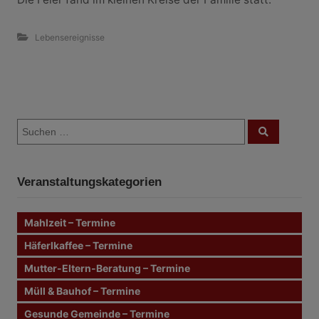
Lebensereignisse
B
S
e
S
u
u
c
i
c
h
e
h
n
t
Veranstaltungskategorien
e
n
r
n
Mahlzeit – Termine
a
a
c
Häferlkaffee – Termine
g
h
Mutter-Eltern-Beratung – Termine
:
s
Müll & Bauhof – Termine
n
Gesunde Gemeinde – Termine