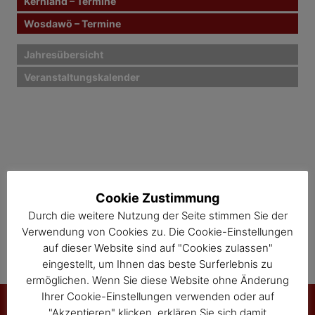
Kernland – Termine
a
Wosdawö – Termine
v
i
Jahresübersicht
Veranstaltungskalender
g
a
t
i
o
Cookie Zustimmung
n
Durch die weitere Nutzung der Seite stimmen Sie der
Verwendung von Cookies zu. Die Cookie-Einstellungen
auf dieser Website sind auf "Cookies zulassen"
eingestellt, um Ihnen das beste Surferlebnis zu
ermöglichen. Wenn Sie diese Website ohne Änderung
Ihrer Cookie-Einstellungen verwenden oder auf
"Akzeptieren" klicken, erklären Sie sich damit