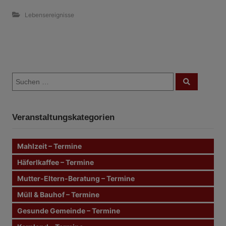
Lebensereignisse
B
S
e
S
u
u
c
i
c
h
e
h
n
t
Veranstaltungskategorien
e
n
r
n
Mahlzeit – Termine
a
a
c
Häferlkaffee – Termine
g
h
Mutter-Eltern-Beratung – Termine
:
s
Müll & Bauhof – Termine
n
Gesunde Gemeinde – Termine