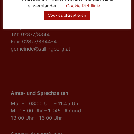
einverstanden.
Cookie Richtlinie
Marktgemeinde Sallingberg
Cookies akzeptieren
3525 Sallingberg
Hauptstraße 24
Tel: 02877/8344
Fax: 02877/8344-4
gemeinde@sallingberg.at
Amts- und Sprechzeiten
Mo, Fr: 08:00 Uhr – 11:45 Uhr
Mi: 08:00 Uhr – 11:45 Uhr und
13:00 Uhr – 16:00 Uhr