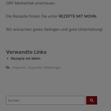
ORF Mediathek anschauen.
Die Rezepte finden Sie unter
REZEPTE MIT MOHN.
Wir wünschen gutes Gelingen und gute Unterhaltung!
Verwandte Links
Rezepte mit Mohn
,
,
Allgemein
Flugzettel
Mitteilungen
B
S
e
S
u
u
c
i
c
h