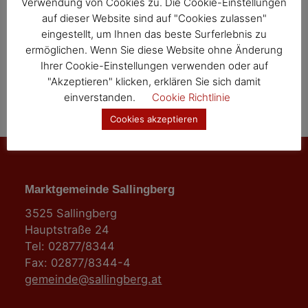
Verwendung von Cookies zu. Die Cookie-Einstellungen
i
auf dieser Website sind auf "Cookies zulassen"
eingestellt, um Ihnen das beste Surferlebnis zu
o
ermöglichen. Wenn Sie diese Website ohne Änderung
Ihrer Cookie-Einstellungen verwenden oder auf
n
"Akzeptieren" klicken, erklären Sie sich damit
einverstanden.
Cookie Richtlinie
Cookies akzeptieren
Marktgemeinde Sallingberg
3525 Sallingberg
Hauptstraße 24
Tel: 02877/8344
Fax: 02877/8344-4
gemeinde@sallingberg.at