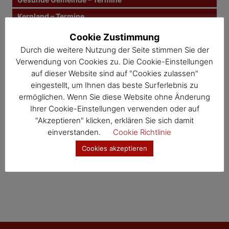
n
Kernland – Termine
a
Wosdawö – Termine
v
Cookie Zustimmung
Durch die weitere Nutzung der Seite stimmen Sie der
i
Jahresübersicht
Verwendung von Cookies zu. Die Cookie-Einstellungen
Veranstaltungskalender
auf dieser Website sind auf "Cookies zulassen"
g
eingestellt, um Ihnen das beste Surferlebnis zu
a
ermöglichen. Wenn Sie diese Website ohne Änderung
Ihrer Cookie-Einstellungen verwenden oder auf
t
"Akzeptieren" klicken, erklären Sie sich damit
i
einverstanden.
Cookie Richtlinie
Cookies akzeptieren
o
n