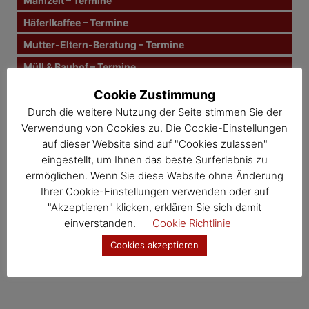
Mahlzeit – Termine
a
a
c
Häferlkaffee – Termine
g
h
Mutter-Eltern-Beratung – Termine
:
s
Müll & Bauhof – Termine
n
Gesunde Gemeinde – Termine
Cookie Zustimmung
Kernland – Termine
Durch die weitere Nutzung der Seite stimmen Sie der
a
Verwendung von Cookies zu. Die Cookie-Einstellungen
Wosdawö – Termine
v
auf dieser Website sind auf "Cookies zulassen"
eingestellt, um Ihnen das beste Surferlebnis zu
i
Jahresübersicht
ermöglichen. Wenn Sie diese Website ohne Änderung
Veranstaltungskalender
g
Ihrer Cookie-Einstellungen verwenden oder auf
"Akzeptieren" klicken, erklären Sie sich damit
a
einverstanden.
Cookie Richtlinie
t
Cookies akzeptieren
i
o