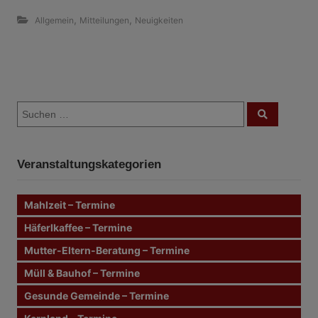
,
,
Allgemein
Mitteilungen
Neuigkeiten
B
S
e
S
u
u
c
i
c
h
e
h
n
t
Veranstaltungskategorien
e
n
r
n
Mahlzeit – Termine
a
a
c
Häferlkaffee – Termine
g
h
Mutter-Eltern-Beratung – Termine
:
s
Müll & Bauhof – Termine
n
Gesunde Gemeinde – Termine