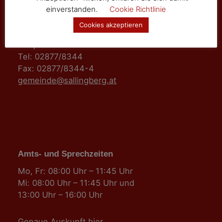
einverstanden.
Cookie Richtlinie
Marktgemeinde Sallingberg
Cookies akzeptieren
3525 Sallingberg
Hauptstraße 24
Tel: 02877/8344
Fax: 02877/8344-4
gemeinde@sallingberg.at
Amts- und Sprechzeiten
Mo, Fr: 08:00 Uhr – 11:45 Uhr
Mi: 08:00 Uhr – 11:45 Uhr und
13:00 Uhr – 16:00 Uhr
Genaue Auskunft
hier