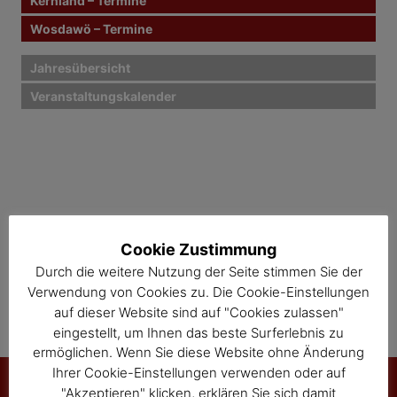
Kernland – Termine
a
Wosdawö – Termine
v
i
Jahresübersicht
Veranstaltungskalender
g
a
t
i
o
Cookie Zustimmung
n
Durch die weitere Nutzung der Seite stimmen Sie der
Verwendung von Cookies zu. Die Cookie-Einstellungen
auf dieser Website sind auf "Cookies zulassen"
eingestellt, um Ihnen das beste Surferlebnis zu
ermöglichen. Wenn Sie diese Website ohne Änderung
Ihrer Cookie-Einstellungen verwenden oder auf
"Akzeptieren" klicken, erklären Sie sich damit