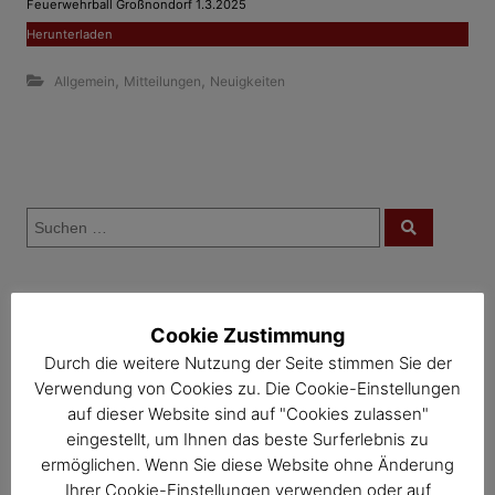
Feuerwehrball Großnondorf 1.3.2025
Herunterladen
,
,
Allgemein
Mitteilungen
Neuigkeiten
B
S
e
S
u
u
c
i
c
h
e
h
n
t
Veranstaltungskategorien
e
Cookie Zustimmung
n
r
n
Durch die weitere Nutzung der Seite stimmen Sie der
Mahlzeit – Termine
a
a
Verwendung von Cookies zu. Die Cookie-Einstellungen
c
Häferlkaffee – Termine
auf dieser Website sind auf "Cookies zulassen"
g
h
eingestellt, um Ihnen das beste Surferlebnis zu
Mutter-Eltern-Beratung – Termine
:
ermöglichen. Wenn Sie diese Website ohne Änderung
s
Müll & Bauhof – Termine
Ihrer Cookie-Einstellungen verwenden oder auf