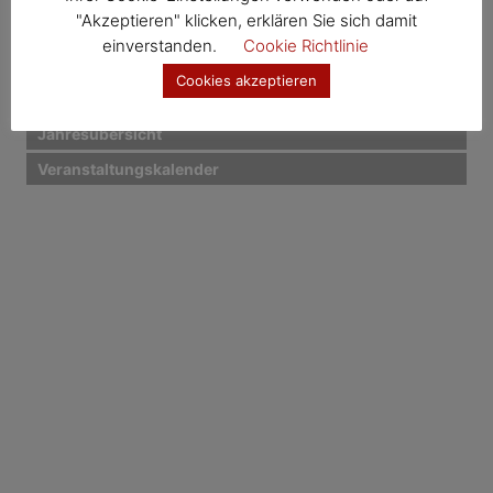
n
Gesunde Gemeinde – Termine
"Akzeptieren" klicken, erklären Sie sich damit
einverstanden.
Cookie Richtlinie
Kernland – Termine
a
Cookies akzeptieren
Wosdawö – Termine
v
i
Jahresübersicht
Veranstaltungskalender
g
a
t
i
o
n