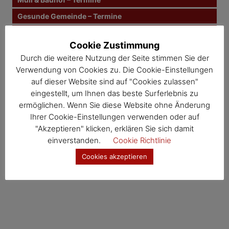
n
Gesunde Gemeinde – Termine
Kernland – Termine
a
Cookie Zustimmung
Wosdawö – Termine
v
Durch die weitere Nutzung der Seite stimmen Sie der
Verwendung von Cookies zu. Die Cookie-Einstellungen
i
Jahresübersicht
auf dieser Website sind auf "Cookies zulassen"
Veranstaltungskalender
g
eingestellt, um Ihnen das beste Surferlebnis zu
ermöglichen. Wenn Sie diese Website ohne Änderung
a
Ihrer Cookie-Einstellungen verwenden oder auf
"Akzeptieren" klicken, erklären Sie sich damit
t
einverstanden.
Cookie Richtlinie
i
Cookies akzeptieren
o
n