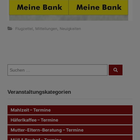
,
,
Flugzettel
Mitteilungen
Neuigkeiten
B
S
e
S
u
u
c
i
c
h
e
h
n
t
Veranstaltungskategorien
e
n
r
n
Mahlzeit – Termine
a
a
c
Häferlkaffee – Termine
g
h
Mutter-Eltern-Beratung – Termine
:
s
Müll & Bauhof – Termine