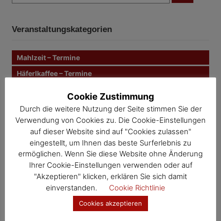
u
c
i
c
h
e
h
n
t
Veranstaltungskategorien
e
n
r
n
Mahlzeit – Termine
a
a
c
Häferlkaffee – Termine
g
h
Mutter-Eltern-Beratung – Termine
:
Cookie Zustimmung
s
Müll & Bauhof – Termine
Durch die weitere Nutzung der Seite stimmen Sie der
n
Verwendung von Cookies zu. Die Cookie-Einstellungen
Gesunde Gemeinde – Termine
auf dieser Website sind auf "Cookies zulassen"
Kernland – Termine
a
eingestellt, um Ihnen das beste Surferlebnis zu
Wosdawö – Termine
ermöglichen. Wenn Sie diese Website ohne Änderung
v
Ihrer Cookie-Einstellungen verwenden oder auf
i
Jahresübersicht
"Akzeptieren" klicken, erklären Sie sich damit
einverstanden.
Cookie Richtlinie
Veranstaltungskalender
g
Cookies akzeptieren
a