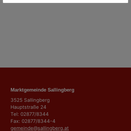
t
i
o
n
Marktgemeinde Sallingberg
3525 Sallingberg
Hauptstraße 24
Tel: 02877/8344
Fax: 02877/8344-4
gemeinde@sallingberg.at