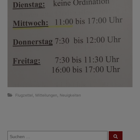
,
,
Flugzettel
Mitteilungen
Neuigkeiten
B
S
e
S
u