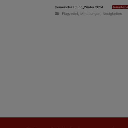
Gemeindezeitung_Winter 2024
Herunterl
,
,
Flugzettel
Mitteilungen
Neuigkeiten
B
e
i
t
r
a
g