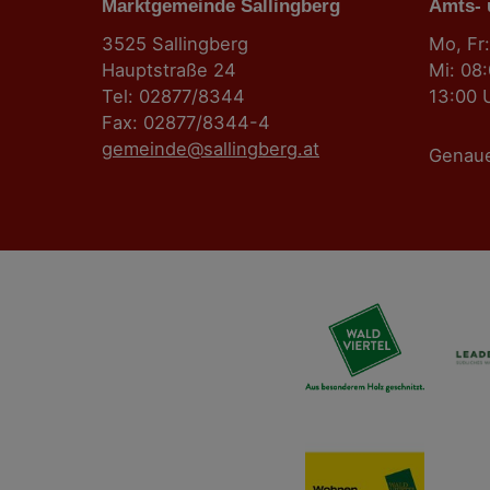
Marktgemeinde Sallingberg
s
Amts-
3525 Sallingberg
Mo, Fr:
n
Hauptstraße 24
Mi: 08
Tel: 02877/8344
13:00 
a
Fax: 02877/8344-4
gemeinde@sallingberg.at
v
Genau
i
g
a
t
i
o