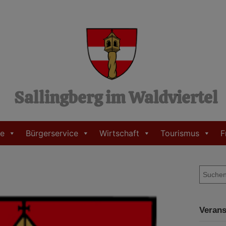
Sallingberg im Waldviertel
e
Bürgerservice
Wirtschaft
Tourismus
F
S
u
c
h
Verans
e
n