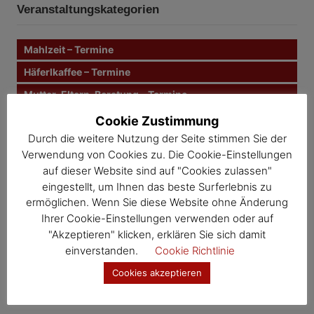
n
t
Veranstaltungskategorien
e
n
r
n
Mahlzeit – Termine
a
a
c
Häferlkaffee – Termine
g
h
Mutter-Eltern-Beratung – Termine
:
s
Müll & Bauhof – Termine
Cookie Zustimmung
n
Durch die weitere Nutzung der Seite stimmen Sie der
Gesunde Gemeinde – Termine
Verwendung von Cookies zu. Die Cookie-Einstellungen
Kernland – Termine
a
auf dieser Website sind auf "Cookies zulassen"
Wosdawö – Termine
eingestellt, um Ihnen das beste Surferlebnis zu
v
ermöglichen. Wenn Sie diese Website ohne Änderung
i
Jahresübersicht
Ihrer Cookie-Einstellungen verwenden oder auf
"Akzeptieren" klicken, erklären Sie sich damit
Veranstaltungskalender
g
einverstanden.
Cookie Richtlinie
a
Cookies akzeptieren
t