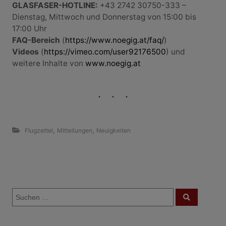
GLASFASER-HOTLINE:
+43 2742 30750-333 –
Dienstag, Mittwoch und Donnerstag von 15:00 bis
17:00 Uhr
FAQ-Bereich
(
https://www.noegig.at/faq/
)
Videos
(
https://vimeo.com/user92176500
) und
weitere Inhalte von
www.noegig.at
,
,
Flugzettel
Mitteilungen
Neuigkeiten
B
S
e
S
u
u
c
i
c
h
e
h