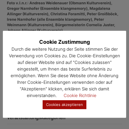
Foto v.l.n.r.: Andreas Weidenauer (Obmann Kulturverein),
Gregor Narnhofer (Ensemble klangmemory), Magdalena
Allinger (Kulturverein), Christina Foramitti, Peter Groißböck,
Irene Narnhofer (alle Ensemble klangmemory), Peter
Weinmann (Kulturverein), Bürgermeisterin Cornelia Juster,
Johann Allinger (Kulturverein)
Cookie Zustimmung
Fotos: © Kulturverein WOS-DA-WÖ
Durch die weitere Nutzung der Seite stimmen Sie der
Verwendung von Cookies zu. Die Cookie-Einstellungen
,
,
Allgemein
Mitteilungen
Neuigkeiten
auf dieser Website sind auf "Cookies zulassen"
eingestellt, um Ihnen das beste Surferlebnis zu
ermöglichen. Wenn Sie diese Website ohne Änderung
Ihrer Cookie-Einstellungen verwenden oder auf
B
"Akzeptieren" klicken, erklären Sie sich damit
S
einverstanden.
Cookie Richtlinie
e
S
u
u
c
Cookies akzeptieren
i
c
h
e
h
n
t
Veranstaltungskategorien
e
n