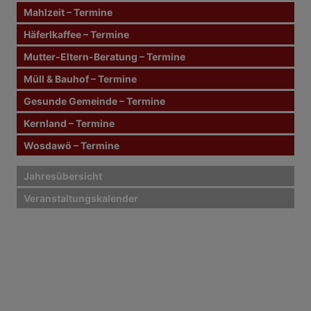
r
n
Mahlzeit – Termine
a
a
c
Häferlkaffee – Termine
g
h
Mutter-Eltern-Beratung – Termine
:
s
Müll & Bauhof – Termine
n
Gesunde Gemeinde – Termine
Kernland – Termine
a
Wosdawö – Termine
v
i
Jahresübersicht
Veranstaltungskalender
g
a
t
i
o