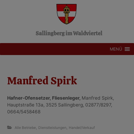
Z
u
m
I
n
Sallingberg im Waldviertel
h
a
l
MENÜ
t
s
p
r
Manfred Spirk
i
n
g
e
Hafner-Ofensetzer, Fliesenleger,
Manfred Spirk,
n
Hauptstraße 13a, 3525 Sallingberg, 02877/8297,
0664/5458468
,
,
Alle Betriebe
Dienstleistungen
Handel/Verkauf