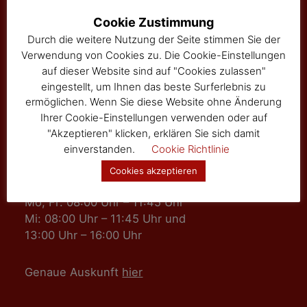
3525 Sallingberg
Cookie Zustimmung
Hauptstraße 24
Durch die weitere Nutzung der Seite stimmen Sie der
Tel: 02877/8344
Verwendung von Cookies zu. Die Cookie-Einstellungen
Fax: 02877/8344-4
auf dieser Website sind auf "Cookies zulassen"
gemeinde@sallingberg.at
eingestellt, um Ihnen das beste Surferlebnis zu
ermöglichen. Wenn Sie diese Website ohne Änderung
Ihrer Cookie-Einstellungen verwenden oder auf
"Akzeptieren" klicken, erklären Sie sich damit
einverstanden.
Cookie Richtlinie
Cookies akzeptieren
Amts- und Sprechzeiten
Mo, Fr: 08:00 Uhr – 11:45 Uhr
Mi: 08:00 Uhr – 11:45 Uhr und
13:00 Uhr – 16:00 Uhr
Genaue Auskunft
hier