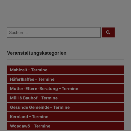
B
S
e
S
u
u
c
i
c
h
e
h
n
t
Veranstaltungskategorien
e
n
r
n
Mahlzeit – Termine
a
a
c
Häferlkaffee – Termine
g
h
Mutter-Eltern-Beratung – Termine
:
s
Müll & Bauhof – Termine
n
Gesunde Gemeinde – Termine
Kernland – Termine
a
Wosdawö – Termine
v