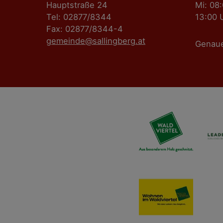
n
Hauptstraße 24
Mi: 08
Tel: 02877/8344
13:00 
a
Fax: 02877/8344-4
gemeinde@sallingberg.at
v
Genau
i
g
a
t
i
o
n