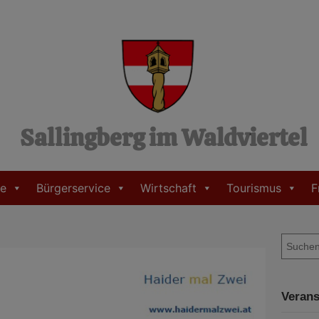
Sallingberg im Waldviertel
e
Bürgerservice
Wirtschaft
Tourismus
F
S
u
c
h
Verans
e
n