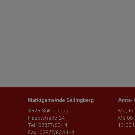
B
e
i
t
r
a
g
Marktgemeinde Sallingberg
s
Amts-
3525 Sallingberg
Mo, Fr:
n
Hauptstraße 24
Mi: 08
Tel: 02877/8344
13:00 
a
Fax: 02877/8344-4