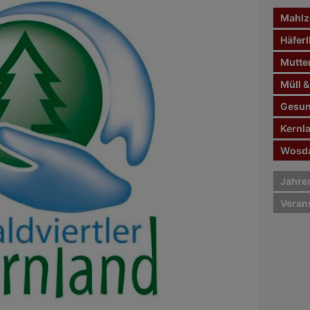
n
Mahlze
a
c
Häferl
h
Mutte
:
Müll &
Gesun
Kernl
Wosda
Jahre
Veran