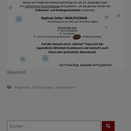
Übersicht
,
,
Allgemein
Mitteilungen
Neuigkeiten
B
S
e
S
u
u