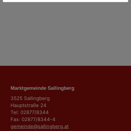
t
i
o
n
Marktgemeinde Sallingberg
3525 Sallingberg
Hauptstraße 24
Tel: 02877/8344
Fax: 02877/8344-4
gemeinde@sallingberg.at