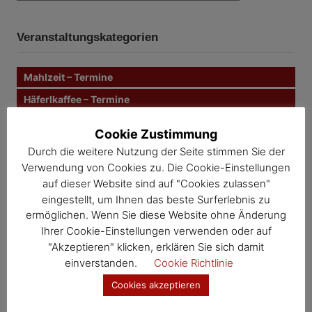
c
i
c
h
e
h
n
t
Veranstaltungskategorien
e
n
r
n
Mahlzeit – Termine
a
a
c
Häferlkaffee – Termine
g
h
Mutter-Eltern-Beratung – Termine
:
Cookie Zustimmung
s
Müll & Bauhof – Termine
Durch die weitere Nutzung der Seite stimmen Sie der
n
Gesunde Gemeinde – Termine
Verwendung von Cookies zu. Die Cookie-Einstellungen
auf dieser Website sind auf "Cookies zulassen"
Kernland – Termine
a
eingestellt, um Ihnen das beste Surferlebnis zu
Wosdawö – Termine
ermöglichen. Wenn Sie diese Website ohne Änderung
v
Ihrer Cookie-Einstellungen verwenden oder auf
i
Jahresübersicht
"Akzeptieren" klicken, erklären Sie sich damit
einverstanden.
Cookie Richtlinie
Veranstaltungskalender
g
Cookies akzeptieren
a