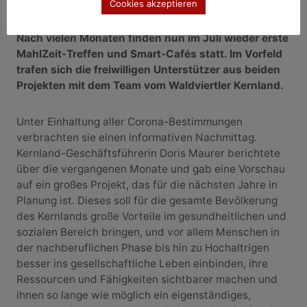
Kernlandprojekte nehmen wieder Fahrt auf
Cookies akzeptieren
Nach vielen Monaten finden nun im Juli wieder erste
MahlZeit-Treffen und Smart-Cafés statt. Im Vorfeld
trafen sich die freiwilligen Unterstützer aus beiden
Projekten mit dem Team vom Waldviertler Kernland.
Unter Einhaltung aller Corona-Bestimmungen
verbrachten sie einen informativen Nachmittag.
Kernland-Geschäftsführerin Doris Maurer berichtete
über die vergangenen Monate und gab eine Vorschau
auf ein großes Projekt, das für die nächsten Jahre in
Planung ist. Dieses soll für die gesamte Bevölkerung
des Kernlands große Vorteile im gesundheitlichen und
sozialen Bereich bringen, und vor allem Menschen in
der nachberuflichen Phase bis hin zu Hochaltrigen
besser ins gesellschaftliche Leben einbinden, ihre
Ressourcen und Fähigkeiten sichtbarer machen und
ihnen so lange wie möglich ein eigenständiges,