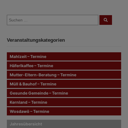
B
S
e
S
u
u
c
i
c
h
e
h
n
t
Veranstaltungskategorien
e
n
r
n
Mahlzeit – Termine
a
a
c
Häferlkaffee – Termine
g
h
Mutter-Eltern-Beratung – Termine
:
s
Müll & Bauhof – Termine
n
Gesunde Gemeinde – Termine
Kernland – Termine
a
Wosdawö – Termine
v
i
Jahresübersicht