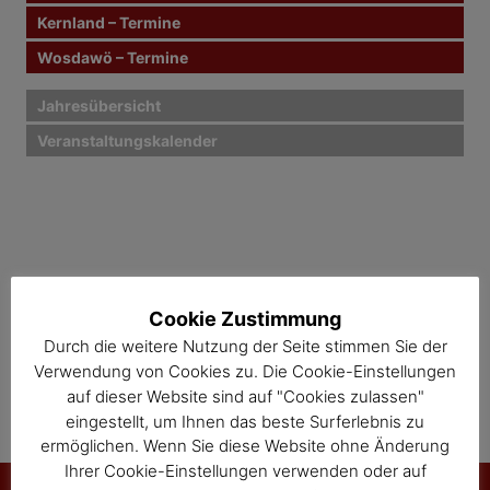
Kernland – Termine
a
Wosdawö – Termine
v
i
Jahresübersicht
Veranstaltungskalender
g
a
t
i
o
Cookie Zustimmung
Durch die weitere Nutzung der Seite stimmen Sie der
n
Verwendung von Cookies zu. Die Cookie-Einstellungen
auf dieser Website sind auf "Cookies zulassen"
eingestellt, um Ihnen das beste Surferlebnis zu
ermöglichen. Wenn Sie diese Website ohne Änderung
Ihrer Cookie-Einstellungen verwenden oder auf