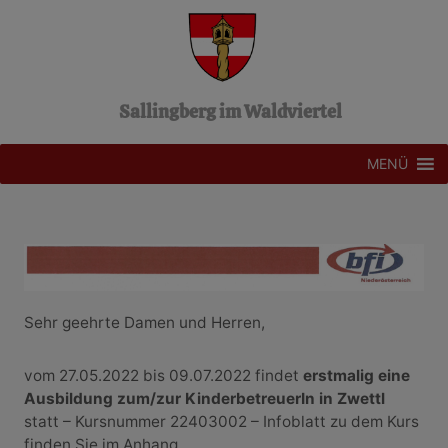
Z
u
m
I
n
Sallingberg im Waldviertel
h
a
l
MENÜ
t
s
p
r
i
n
g
Sehr geehrte Damen und Herren,
e
n
vom 27.05.2022 bis 09.07.2022 findet
erstmalig eine
Ausbildung zum/zur KinderbetreuerIn in Zwettl
statt – Kursnummer 22403002 – Infoblatt zu dem Kurs
finden Sie im Anhang.