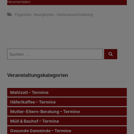
Herunterladen
,
,
Flugzettel
Neuigkeiten
Stellenausschreibung
B
S
e
S
u
u
c
i
c
h
e
h
n
t
Veranstaltungskategorien
e
n
r
n
Mahlzeit – Termine
a
a
c
Häferlkaffee – Termine
g
h
Mutter-Eltern-Beratung – Termine
:
s
Müll & Bauhof – Termine
n
Gesunde Gemeinde – Termine