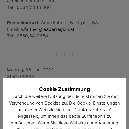
Obmann Konrad Friedl
Tel.: 0664/20 16 060
Pressekontakt:
Anna Faltner, Bakk.phil., BA
Email:
a.faltner@leaderregion.at
Tel.: 0650/8410654
Montag, 06. Juni 2022
Start: 09:00h
Route: Start Sallingberg – Ottenschlag – Bad
Cookie Zustimmung
Traunstein
Durch die weitere Nutzung der Seite stimmen Sie der
Etappe 8 „40-50 Jahre: Bewusstwerdung/Zweifel“:
Verwendung von Cookies zu. Die Cookie-Einstellungen
17km
auf dieser Website sind auf "Cookies zulassen"
Link zu den Programmdetails
eingestellt, um Ihnen das beste Surferlebnis zu
ermöglichen. Wenn Sie diese Website ohne Änderung
Bei der Veranstaltung gelten alle aktuell