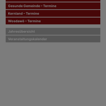
n
Gesunde Gemeinde – Termine
Kernland – Termine
a
Wosdawö – Termine
v
i
Jahresübersicht
Veranstaltungskalender
g
a
t
i
o
n