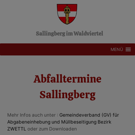
Z
u
m
I
n
Sallingberg im Waldviertel
h
a
l
MENÜ
t
s
p
r
Abfalltermine
i
n
Sallingberg
g
e
n
Mehr Infos auch unter :
Gemeindeverband (GV) für
Medikamente gegen Verstopfung bei Kindern.
Abgabeneinhebung und Müllbeseitigung Bezirk
Untersuchung
https://requestartikel.com/de/
ZWETTL
oder zum Downloaden
Medikamente gegen Halsschmerzen Medikamente gegen