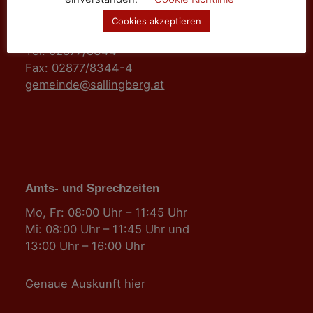
3525 Sallingberg
Cookies akzeptieren
Hauptstraße 24
Tel: 02877/8344
Fax: 02877/8344-4
gemeinde@sallingberg.at
Amts- und Sprechzeiten
Mo, Fr: 08:00 Uhr – 11:45 Uhr
Mi: 08:00 Uhr – 11:45 Uhr und
13:00 Uhr – 16:00 Uhr
Genaue Auskunft
hier