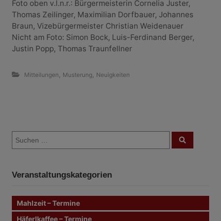
Foto oben v.l.n.r.: Bürgermeisterin Cornelia Juster,
Thomas Zeilinger, Maximilian Dorfbauer, Johannes
Braun, Vizebürgermeister Christian Weidenauer
Nicht am Foto: Simon Bock, Luis-Ferdinand Berger,
Justin Popp, Thomas Traunfellner
,
,
Mitteilungen
Musterung
Neuigkeiten
B
S
e
S
u
u
c
i
c
h
e
h
n
t
Veranstaltungskategorien
e
n
r
n
Mahlzeit – Termine
a
a
c
Häferlkaffee – Termine