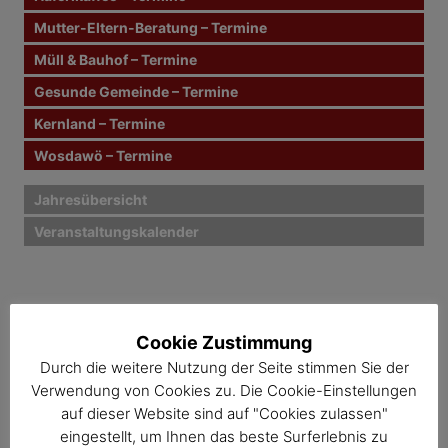
g
h
Mutter-Eltern-Beratung – Termine
:
s
Müll & Bauhof – Termine
n
Gesunde Gemeinde – Termine
Kernland – Termine
a
Wosdawö – Termine
v
i
Jahresübersicht
Veranstaltungskalender
g
a
t
Cookie Zustimmung
i
Durch die weitere Nutzung der Seite stimmen Sie der
o
Verwendung von Cookies zu. Die Cookie-Einstellungen
auf dieser Website sind auf "Cookies zulassen"
n
eingestellt, um Ihnen das beste Surferlebnis zu