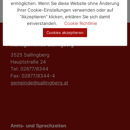
ermöglichen. Wenn Sie diese Website ohne Änderung
Ihrer Cookie-Einstellungen verwenden oder auf
"Akzeptieren" klicken, erklären Sie sich damit
einverstanden.
Cookie Richtlinie
Cookies akzeptieren
Marktgemeinde Sallingberg
3525 Sallingberg
Hauptstraße 24
Tel: 02877/8344
Fax: 02877/8344-4
gemeinde@sallingberg.at
Amts- und Sprechzeiten