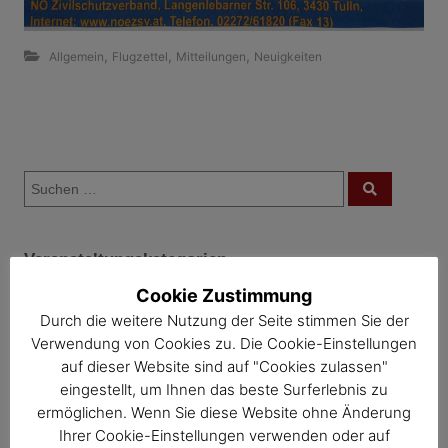
,
,
,
Allgemein
Flugzettel
Mitteilungen
Neuigkeiten
B
S
e
S
u
u
c
i
c
h
e
h
n
t
Veranstaltungskategorien
e
n
Cookie Zustimmung
r
n
Mahlzeit – Termine
Durch die weitere Nutzung der Seite stimmen Sie der
a
a
Verwendung von Cookies zu. Die Cookie-Einstellungen
c
Häferlkaffee – Termine
auf dieser Website sind auf "Cookies zulassen"
g
h
Mutter-Eltern-Beratung – Termine
eingestellt, um Ihnen das beste Surferlebnis zu
:
s
ermöglichen. Wenn Sie diese Website ohne Änderung
Müll & Bauhof – Termine
Ihrer Cookie-Einstellungen verwenden oder auf
Gesunde Gemeinde – Termine