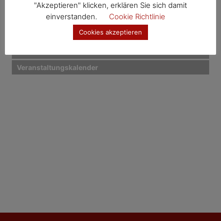
n
"Akzeptieren" klicken, erklären Sie sich damit
Kernland – Termine
a
einverstanden.
Cookie Richtlinie
Wosdawö – Termine
Cookies akzeptieren
v
i
Jahresübersicht
Veranstaltungskalender
g
a
t
i
o
n