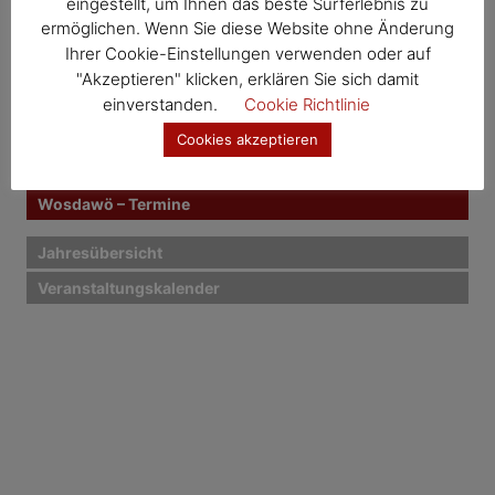
eingestellt, um Ihnen das beste Surferlebnis zu
a
a
c
Häferlkaffee – Termine
ermöglichen. Wenn Sie diese Website ohne Änderung
g
h
Ihrer Cookie-Einstellungen verwenden oder auf
Mutter-Eltern-Beratung – Termine
:
"Akzeptieren" klicken, erklären Sie sich damit
s
Müll & Bauhof – Termine
einverstanden.
Cookie Richtlinie
n
Gesunde Gemeinde – Termine
Cookies akzeptieren
Kernland – Termine
a
Wosdawö – Termine
v
i
Jahresübersicht
Veranstaltungskalender
g
a
t
i
o