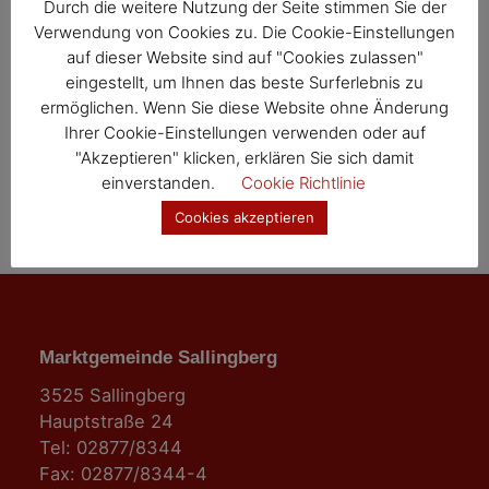
a
Durch die weitere Nutzung der Seite stimmen Sie der
Verwendung von Cookies zu. Die Cookie-Einstellungen
t
auf dieser Website sind auf "Cookies zulassen"
i
eingestellt, um Ihnen das beste Surferlebnis zu
ermöglichen. Wenn Sie diese Website ohne Änderung
o
Ihrer Cookie-Einstellungen verwenden oder auf
"Akzeptieren" klicken, erklären Sie sich damit
n
einverstanden.
Cookie Richtlinie
Cookies akzeptieren
Marktgemeinde Sallingberg
3525 Sallingberg
Hauptstraße 24
Tel: 02877/8344
Fax: 02877/8344-4