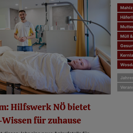
n
Mahlze
a
c
Häferl
h
Mutte
:
Müll &
Gesun
Kernl
Wosda
Jahre
Veran
m: Hilfswerk NÖ bietet
e-Wissen für zuhause