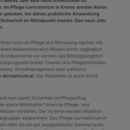
t dieses Jahr eine neue Anlaufstelle für
. Im Pflege-Lernzentrum in Krems werden Kurse
en geboten, bei denen praktische Anwendung
Sicherheit im Mittelpunkt stehen. Das neue Jahr
m.
kten rund um Pflege und Betreuung machen die
swerk Niederösterreich Wissen leicht zugänglich
rk präsentierte vor kurzem das Bildungsangebot
hresprogramm bietet Themen wie Pflegetechniken,
 Demenz, Wundmanagement oder palliative
-lernzentrum.at
. Die Teilnahme ist auch online
ill man damit Sicherheit im Pflegealltag
de sowie Mitarbeiter*innen im Pflege- und
Wissen vertiefen. Die Termine werden inhaltlich
ielgruppen abgestimmt. Das Pflege-Lernzentrum in
eit mehr als ein gut ausgestatteter Seminarraum: