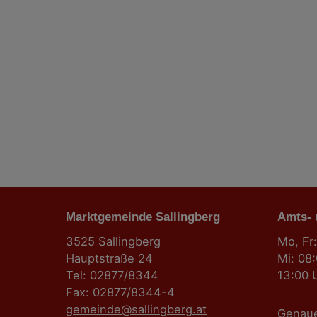
B
e
i
t
r
a
g
Marktgemeinde Sallingberg
s
Amts-
3525 Sallingberg
Mo, Fr:
n
Hauptstraße 24
Mi: 08
Tel: 02877/8344
13:00 
a
Fax: 02877/8344-4
gemeinde@sallingberg.at
Genau