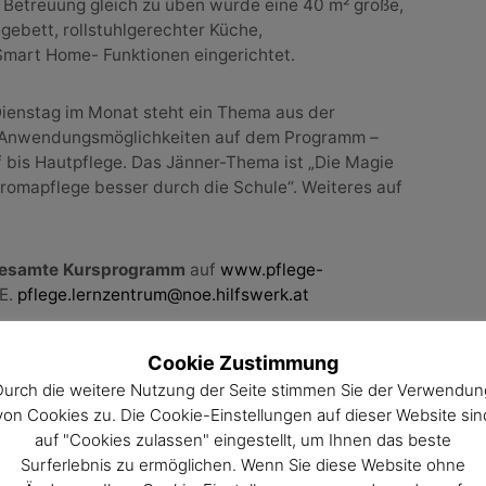
 Betreuung gleich zu üben wurde eine 40 m² große,
gebett, rollstuhlgerechter Küche,
mart Home- Funktionen eingerichtet.
Dienstag im Monat steht ein Thema aus der
e Anwendungsmöglichkeiten auf dem Programm –
f bis Hautpflege. Das Jänner-Thema ist „Die Magie
 Aromapflege besser durch die Schule“. Weiteres auf
gesamte Kursprogramm
auf
www.pflege-
 E.
pflege.lernzentrum@noe.hilfswerk.at
Cookie Zustimmung
Durch die weitere Nutzung der Seite stimmen Sie der Verwendun
von Cookies zu. Die Cookie-Einstellungen auf dieser Website sin
auf "Cookies zulassen" eingestellt, um Ihnen das beste
Surferlebnis zu ermöglichen. Wenn Sie diese Website ohne